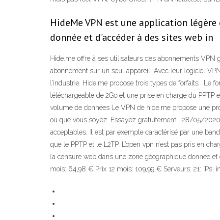
HideMe VPN est une application légère 
donnée et d'accéder à des sites web in
Hide.me offre à ses utilisateurs des abonnements VPN gra
abonnement sur un seul appareil. Avec leur logiciel VPN
l’industrie. Hide.me propose trois types de forfaits : Le
téléchargeable de 2Go et une prise en charge du PPTP et 
volume de données Le VPN de hide.me propose une protect
où que vous soyez. Essayez gratuitement ! 28/05/2020 D’a
acceptables. Il est par exemple caractérisé par une band
que le PPTP et le L2TP. L’open vpn n’est pas pris en cha
la censure web dans une zone géographique donnée et d'a
mois: 64,98 € Prix 12 mois: 109,99 € Serveurs: 21: IPs: 