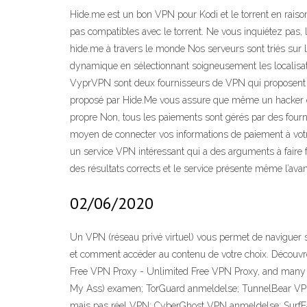
Hide.me est un bon VPN pour Kodi et le torrent en rai
pas compatibles avec le torrent. Ne vous inquiétez pas, l
hide.me à travers le monde Nos serveurs sont triés sur l
dynamique en sélectionnant soigneusement les localisat
VyprVPN sont deux fournisseurs de VPN qui proposent un
proposé par Hide.Me vous assure que même un hacker ex
propre Non, tous les paiements sont gérés par des fourn
moyen de connecter vos informations de paiement à votr
un service VPN intéressant qui a des arguments à faire fa
des résultats corrects et le service présente même l’ava
02/06/2020
Un VPN (réseau privé virtuel) vous permet de naviguer 
et comment accéder au contenu de votre choix. Découvr
Free VPN Proxy - Unlimited Free VPN Proxy, and man
My Ass) examen; TorGuard anmeldelse; TunnelBear VPN;
mais pas réel VPN; CyberGhost VPN anmeldelse; SurfE