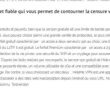
et fiable qui vous permet de contourner la censur
tuits et payants, bien que la version gratuite ait une limite de bande pa
, vous pouvez choisir parmi une grande variété de protocoles, le plus c
 forfait gratuit caractérisé par : un accès à deux serveurs vpn au choix, 
du L2TP. Il est gratuit. Le forfait Premium caractérisé par : un accès à 2
ion de la vie privée, une sécurité du WiFi et un cryptage pour assurer u
près les tests réalisés par nos experts, le service vpn gratuit de Hide.me
e passante élevée, un volume utilisable de 2Go et une compatibilité avec l
rge. Par contre, si vous choisissez un des deux … HideMe VPN est une app
ccéder à des sites web inaccessibles depuis l'endroit où vous URL: hide
inconnu: Testversion