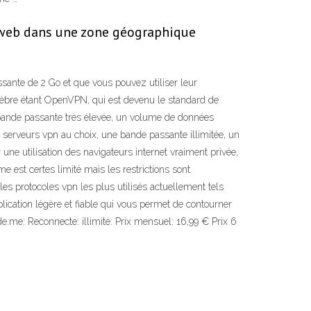
e web dans une zone géographique
ssante de 2 Go et que vous pouvez utiliser leur
élèbre étant OpenVPN, qui est devenu le standard de
une bande passante très élevée, un volume de données
3 serveurs vpn au choix, une bande passante illimitée, un
ne utilisation des navigateurs internet vraiment privée,
 est certes limité mais les restrictions sont
es protocoles vpn les plus utilisés actuellement tels
lication légère et fiable qui vous permet de contourner
.me: Reconnecte: illimité: Prix mensuel: 16,99 € Prix 6