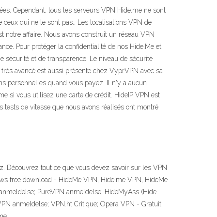
vées. Cependant, tous les serveurs VPN Hide.me ne sont
de ceux qui ne le sont pas.. Les localisations VPN de
st notre affaire. Nous avons construit un réseau VPN
e. Pour protéger la confidentialité de nos Hide.Me et
sécurité et de transparence. Le niveau de sécurité
 très avancé est aussi présente chez VyprVPN avec sa
ons personnelles quand vous payez. Il n'y a aucun
 si vous utilisez une carte de crédit. HideIP VPN est
Les tests de vitesse que nous avons réalisés ont montré
ez. Découvrez tout ce que vous devez savoir sur les VPN
indows free download - HideMe VPN, Hide.me VPN, HideMe
 anmeldelse; PureVPN anmeldelse; HideMyAss (Hide
PN anmeldelse; VPN.ht Critique; Opera VPN - Gratuit
me …