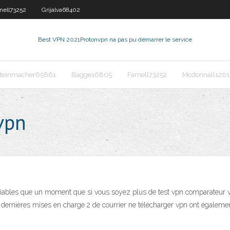
nell73252
Grijalva68402
Best VPN 2021
Protonvpn na pas pu démarrer le service
teinmacher65861
Bagge16805
Farnell73252
Mcdonnall120
vpn
 fiables que un moment que si vous soyez plus de test vpn comparateur v
ernières mises en charge 2 de courrier ne télécharger vpn ont égaleme