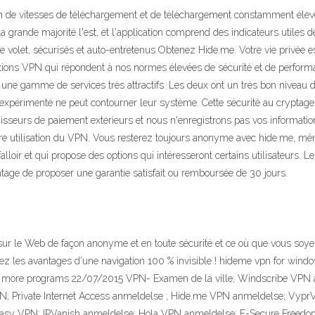
son de vitesses de téléchargement et de téléchargement constamment éle
a grande majorité l'est, et l'application comprend des indicateurs utiles 
e volet, sécurisés et auto-entretenus Obtenez Hide.me. Votre vie privée e
ions VPN qui répondent à nos normes élevées de sécurité et de performanc
e gamme de services très attractifs. Les deux ont un très bon niveau de 
périmenté ne peut contourner leur système. Cette sécurité au cryptage
isseurs de paiement extérieurs et nous n'enregistrons pas vos informati
e utilisation du VPN. Vous resterez toujours anonyme avec hide.me, même
lloir et qui propose des options qui intéresseront certains utilisateurs. 
ntage de proposer une garantie satisfait ou remboursée de 30 jours.
sur le Web de façon anonyme et en toute sécurité et ce où que vous soy
ez les avantages d'une navigation 100 % invisible ! hideme vpn for w
y more programs 22/07/2015 VPN- Examen de la ville; Windscribe VPN
 Private Internet Access anmeldelse ; Hide.me VPN anmeldelse; VyprV
asy VPN; IPVanish anmeldelse; Hola VPN anmeldelse; F-Secure Freedo