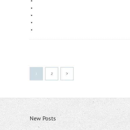
1
2
New Posts