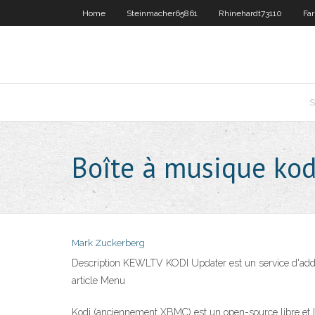
Home
Steinmacher65861
Rhinehardt73110
Far
S
Boîte à musique kod
Mark Zuckerberg
Description KEWLTV KODI Updater est un service d'add-o
article Menu
Kodi (anciennement XBMC) est un open-source libre et le