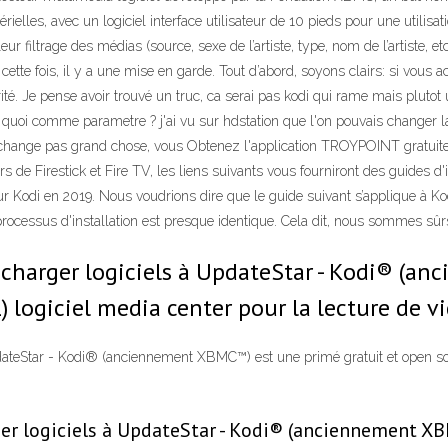
rielles, avec un logiciel interface utilisateur de 10 pieds pour une utilis
 filtrage des médias (source, sexe de l’artiste, type, nom de l’artiste, etc.
 cette fois, il y a une mise en garde. Tout d’abord, soyons clairs: si vous a
urité. Je pense avoir trouvé un truc, ca serai pas kodi qui rame mais plut
e quoi comme parametre ? j'ai vu sur hdstation que l'on pouvais changer la
ca change pas grand chose, vous Obtenez l'application TROYPOINT gratuite
s de Firestick et Fire TV, les liens suivants vous fourniront des guides d'
sur Kodi en 2019. Nous voudrions dire que le guide suivant s’applique à K
processus d'installation est presque identique. Cela dit, nous sommes sûr
lécharger logiciels à UpdateStar - Kodi® (
) logiciel media center pour la lecture de 
pdateStar - Kodi® (anciennement XBMC™) est une primé gratuit et open sou
ger logiciels à UpdateStar - Kodi® (anciennement X