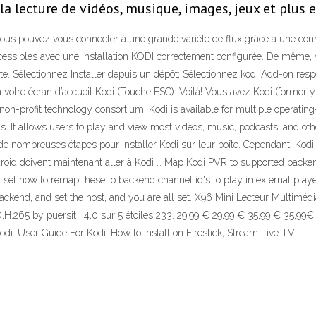
la lecture de vidéos, musique, images, jeux et plus 
us pouvez vous connecter à une grande variété de flux grâce à une conne
accessibles avec une installation KODI correctement configurée. De mêm
rte. Sélectionnez Installer depuis un dépôt; Sélectionnez kodi Add-on resp
 à votre écran d’accueil Kodi (Touche ESC). Voilà! Vous avez Kodi (forme
n-profit technology consortium. Kodi is available for multiple operatin
ls. It allows users to play and view most videos, music, podcasts, and oth
nt de nombreuses étapes pour installer Kodi sur leur boîte. Cependant, Ko
Android doivent maintenant aller à Kodi … Map Kodi PVR to supported backe
set how to remap these to backend channel id's to play in external playe
kend, and set the host, and you are all set. X96 Mini Lecteur Multiméd
265 by puersit . 4,0 sur 5 étoiles 233. 29,99 € 29,99 € 35,99 € 35,99
odi: User Guide For Kodi, How to Install on Firestick, Stream Live TV