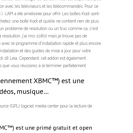
ation avec les téléviseurs et les télécommandes. Pour ce
). L’API a été améliorée pour offrir Les boîtes Kodi sont-
chetez une boîte Kodi et qu’elle ne contient rien de plus
ot un probleme de resolution ou un truc comme ca, c'est
 resolution, j'ai mis 1080I mais je trouve pas de
 avec le programme d'installation rapide et plus encore.
installation et des guides de mise à jour pour votre
odi 18 Leia. Cependant, cet addon est également
s que vous réussirez à le terminer parfaitement
anciennement XBMC™) est une
vidéos, musique…
rce (GPL) logiciel media center pour la lecture de
BMC™) est une primé gratuit et open