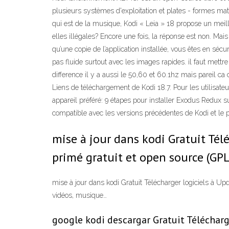
plusieurs systèmes d'exploitation et plates - formes maté
qui est de la musique, Kodi « Leia » 18 propose un meilleur
elles illégales? Encore une fois, la réponse est non. Mais
qu’une copie de l’application installée, vous êtes en séc
pas fluide surtout avec les images rapides. il faut mettr
difference il y a aussi le 50,60 et 60.1hz mais pareil 
Liens de téléchargement de Kodi 18.7. Pour les utilisateur
appareil préféré: 9 étapes pour installer Exodus Redux 
compatible avec les versions précédentes de Kodi et le 
mise à jour dans kodi Gratuit Té
primé gratuit et open source (GPL
mise à jour dans kodi Gratuit Télécharger logiciels à U
vidéos, musique…
google kodi descargar Gratuit Téléchar