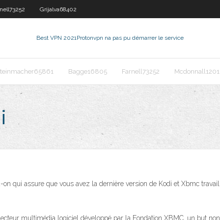
nell73252
Grijalva68402
Best VPN 2021
Protonvpn na pas pu démarrer le service
teinmacher65861
Bagge16805
Farnell73252
Mcdonnall120
i
n qui assure que vous avez la dernière version de Kodi et Xbmc travail 
cteur multimédia logiciel développé par la Fondation XBMC, un but non l