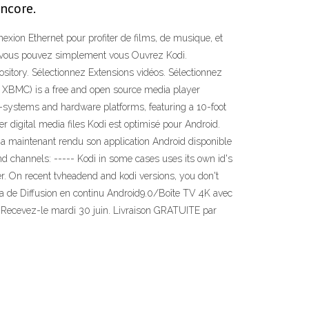
encore.
xion Ethernet pour profiter de films, de musique, et
e, vous pouvez simplement vous Ouvrez Kodi.
ository. Sélectionnez Extensions vidéos. Sélectionnez
rly XBMC) is a free and open source media player
g-systems and hardware platforms, featuring a 10-foot
er digital media files Kodi est optimisé pour Android.
di a maintenant rendu son application Android disponible
nd channels: ----- Kodi in some cases uses its own id's
r. On recent tvheadend and kodi versions, you don't
ia de Diffusion en continu Android9.0/Boîte TV 4K avec
€ Recevez-le mardi 30 juin. Livraison GRATUITE par