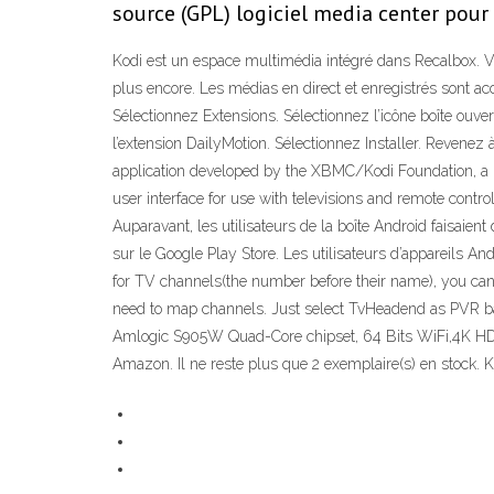
source (GPL) logiciel media center pour 
Kodi est un espace multimédia intégré dans Recalbox. Vo
plus encore. Les médias en direct et enregistrés sont 
Sélectionnez Extensions. Sélectionnez l’icône boîte ouve
l’extension DailyMotion. Sélectionnez Installer. Revenez
application developed by the XBMC/Kodi Foundation, a no
user interface for use with televisions and remote contro
Auparavant, les utilisateurs de la boîte Android faisaie
sur le Google Play Store. Les utilisateurs d’appareils 
for TV channels(the number before their name), you can 
need to map channels. Just select TvHeadend as PVR bac
Amlogic S905W Quad-Core chipset, 64 Bits WiFi,4K HD,H.
Amazon. Il ne reste plus que 2 exemplaire(s) en stock. K