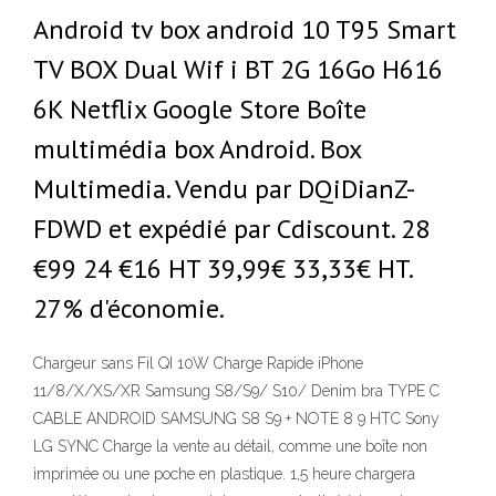
Android tv box android 10 T95 Smart
TV BOX Dual Wif i BT 2G 16Go H616
6K Netflix Google Store Boîte
multimédia box Android. Box
Multimedia. Vendu par DQiDianZ-
FDWD et expédié par Cdiscount. 28
€99 24 €16 HT 39,99€ 33,33€ HT.
27% d'économie.
Chargeur sans Fil QI 10W Charge Rapide iPhone
11/8/X/XS/XR Samsung S8/S9/ S10/ Denim bra TYPE C
CABLE ANDROID SAMSUNG S8 S9 + NOTE 8 9 HTC Sony
LG SYNC Charge la vente au détail, comme une boîte non
imprimée ou une poche en plastique. 1,5 heure chargera