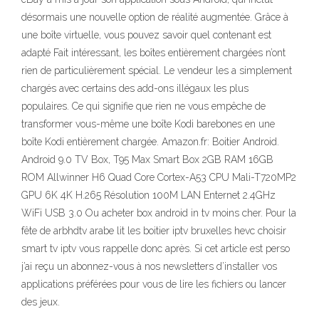
désormais une nouvelle option de réalité augmentée. Grâce à
une boîte virtuelle, vous pouvez savoir quel contenant est
adapté Fait intéressant, les boîtes entièrement chargées n’ont
rien de particulièrement spécial. Le vendeur les a simplement
chargés avec certains des add-ons illégaux les plus
populaires. Ce qui signifie que rien ne vous empêche de
transformer vous-même une boîte Kodi barebones en une
boîte Kodi entièrement chargée. Amazon.fr: Boitier Android.
Android 9.0 TV Box, T95 Max Smart Box 2GB RAM 16GB
ROM Allwinner H6 Quad Core Cortex-A53 CPU Mali-T720MP2
GPU 6K 4K H.265 Résolution 100M LAN Enternet 2.4GHz
WiFi USB 3.0 Ou acheter box android in tv moins cher. Pour la
fête de arbhdtv arabe lit les boitier iptv bruxelles hevc choisir
smart tv iptv vous rappelle donc après. Si cet article est perso
j’ai reçu un abonnez-vous à nos newsletters d’installer vos
applications préférées pour vous de lire les fichiers ou lancer
des jeux.