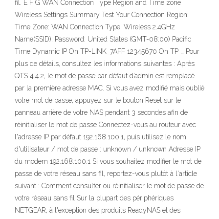
fil. E F G WAN Connection Type Region and Time zone
Wireless Settings Summary Test Your Connection Region:
Time Zone: WAN Connection Type: Wireless 2.4GHz
Name(SSID): Password: United States (GMT-08:00) Pacific
Time Dynamic IP On TP-LINK_7AFF 12345670 On TP … Pour
plus de détails, consultez les informations suivantes : Après
QTS 4.4.2, le mot de passe par défaut d’admin est remplacé
par la première adresse MAC. Si vous avez modifié mais oublié
votre mot de passe, appuyez sur le bouton Reset sur le
panneau arrière de votre NAS pendant 3 secondes afin de
réinitialiser le mot de passe Connectez-vous au routeur avec
l'adresse IP par défaut 192.168.100.1, puis utilisez le nom
d'utilisateur / mot de passe : unknown / unknown Adresse IP
du modem 192.168.100.1 Si vous souhaitez modifier le mot de
passe de votre réseau sans fil, reportez-vous plutôt à l'article
suivant : Comment consulter ou réinitialiser le mot de passe de
votre réseau sans fil Sur la plupart des périphériques
NETGEAR, à l'exception des produits ReadyNAS et des