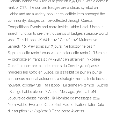
Globally habbo.co.uk ranks at position 2,931,884 with a domain
rank of 7.33. The domain Badges are a status symbol on
Habbo and are a widely popular collectible item amongst the
community. Badges can be collected through Quests,
Competitions, Events and more inside Habbo Hotel. Use our
search function to see the thousands of badges available world
wide. This Habbo UK Web + 12 ° C + 12° + 12° Mukacheve.
Samedi, 30. Prévisions sur 7 jours. Ne fonctionne pas ?
Signalez cette radio ! Vous voulez noter cette radio ? L'Ukraine
— prononcé en français : /y.kʁɛn/ ; en ukrainien : Україна
Oukraï Le nombre total des morts du Covid-19 a dépassé
mercredi les 5000 en Suède, où s'affaiblit de jour en jour le
consensus national autour de sa stratégie moins stricte face au
nouveau coronavirus. Fifa Habbo :: La 3ème Mi-temps :: Autres
: Sch' go habbo.uk.com ? Auteur Message; 3V0LUT!0N
Joueurs de classe mondial ® Nombre de messages: 2125
Nom Habbo: Evolution-Club: Real Madrid. Nation: Italia. Date
d'inscription : 24/03/2008 Fiche perso Avertiss