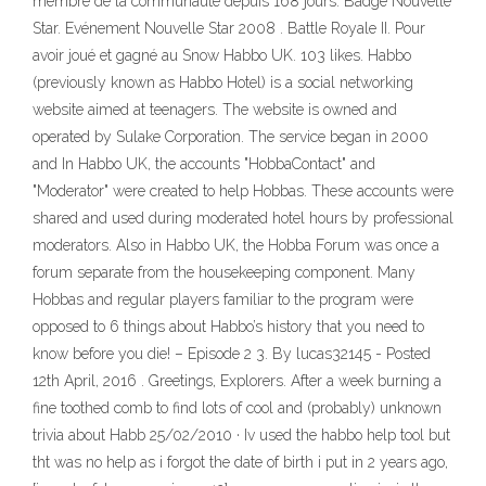
membre de la communauté depuis 168 jours. Badge Nouvelle
Star. Evénement Nouvelle Star 2008 . Battle Royale II. Pour
avoir joué et gagné au Snow Habbo UK. 103 likes. Habbo
(previously known as Habbo Hotel) is a social networking
website aimed at teenagers. The website is owned and
operated by Sulake Corporation. The service began in 2000
and In Habbo UK, the accounts "HobbaContact" and
"Moderator" were created to help Hobbas. These accounts were
shared and used during moderated hotel hours by professional
moderators. Also in Habbo UK, the Hobba Forum was once a
forum separate from the housekeeping component. Many
Hobbas and regular players familiar to the program were
opposed to 6 things about Habbo’s history that you need to
know before you die! – Episode 2 3. By lucas32145 - Posted
12th April, 2016 . Greetings, Explorers. After a week burning a
fine toothed comb to find lots of cool and (probably) unknown
trivia about Habb 25/02/2010 · Iv used the habbo help tool but
tht was no help as i forgot the date of birth i put in 2 years ago,