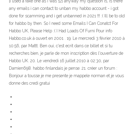
[i used a fake one as i was 12] anyway my question is, is there
any emails i can contact to unban my habbo account - i got
done for scamming and i get unbanned in 2021 !!! :( Ill be to old
for habbo by then. So I need some Emails I Can Conatct For
Habbo UK, Please Help :( I Had Loads Of Furni Pour info
Habbo.co.uk à ouvert en 2001 . 19. Le mercredi 3 février 2010 à
10:56, par Mattt. Ben oui, c'est ecrit dans ce billet et si tu
recherches bien, je parle de mon inscription dès l'ouverture de
Habbo UK. 20. Le vendredi 16 juillet 2010 à 02:30, par
Damien698. habbo finlandais je pense. 21. créer un forum :
Bonjour a tousse je me presente je mappele norman et je vous
donne des credi gratui